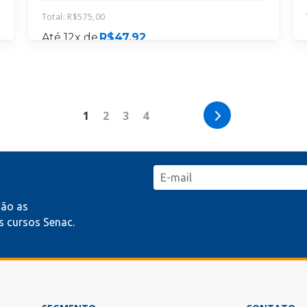
Total:
R$
575,00
Até 12x de
R$
47,92
MATRICULE-SE
1
2
3
4
mão as
 cursos Senac.