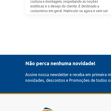
costura e montagem, respeitando as noções
estéticas e o desejo do cliente. É destinado a
costureiros em geral. Matricule-se agora e vem ser
Senac!
A partir de 10x
R$
42,50
ESCOLHA SUA UNIDADE
Não perca nenhuma novidade!
Assine nossa newsletter e receba em primeira 
novidades, descontos e Promoções de todos os