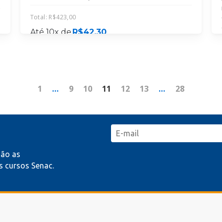
Total:
R$
423,00
Até 10x de
R$
42,30
MATRICULE-SE
1
…
9
10
11
12
13
…
28
mão as
 cursos Senac.