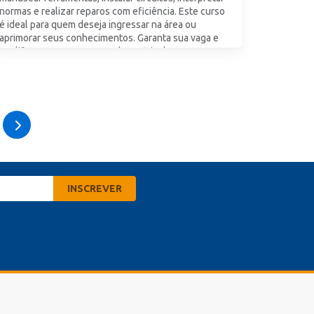
normas e realizar reparos com eficiência. Este curso
é ideal para quem deseja ingressar na área ou
aprimorar seus conhecimentos. Garanta sua vaga e
qualifique-se para o mercado! Matricule-se agora e
vem ser Senac!
A partir de 12x
R$
60,08
ESCOLHA SUA UNIDADE