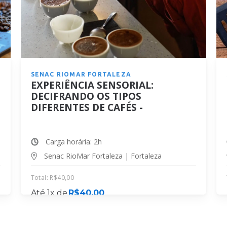
SENAC RIOMAR FORTALEZA
EXPERIÊNCIA SENSORIAL:
DECIFRANDO OS TIPOS
DIFERENTES DE CAFÉS -
2026.32.187
Carga horária: 2h
Senac RioMar Fortaleza | Fortaleza
Total:
R$
40,00
Até 1x de
R$
40,00
MATRICULE-SE