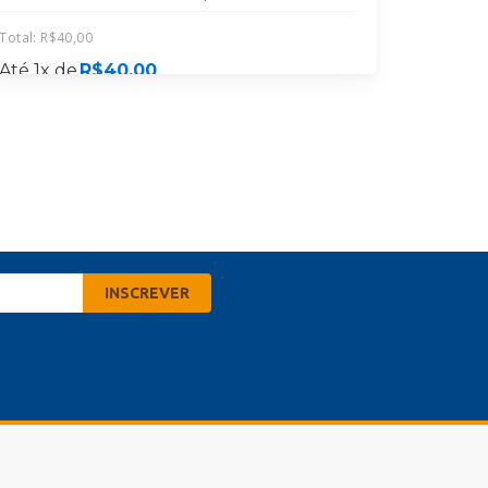
Total:
R$
40,00
Até 1x de
R$
40,00
MATRICULE-SE