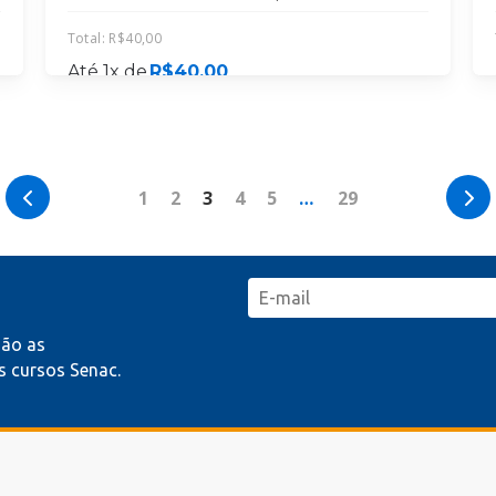
Total:
R$
40,00
Até 1x de
R$
40,00
MATRICULE-SE
1
2
3
4
5
…
29
mão as
 cursos Senac.