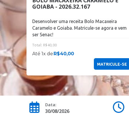
BOLO MACAXEIRA CARAMELO E
GOIABA - 2026.32.167
Desenvolver uma receita Bolo Macaxeira
Caramelo e Goiaba. Matricule-se agora e vem
ser Senac!
Total:
R$
40,00
Até 1x de
R$
40,00
MATRICULE-SE
Data:
30/08/2026