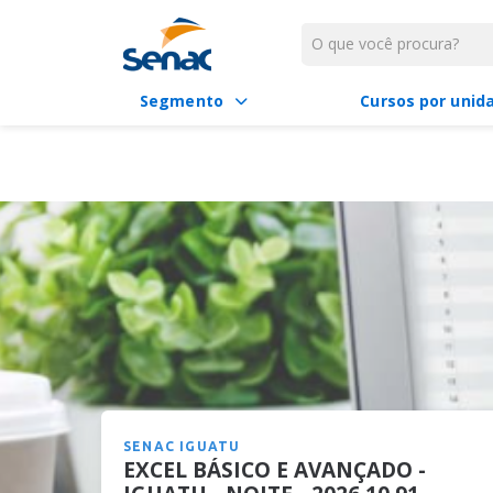
Algumas habilidades específicas são cada vez mais cobradas 
básicos e avançados em planilha eletrônica, como função, fil
" />
Segmento
Cursos por unid
SENAC IGUATU
EXCEL BÁSICO E AVANÇADO -