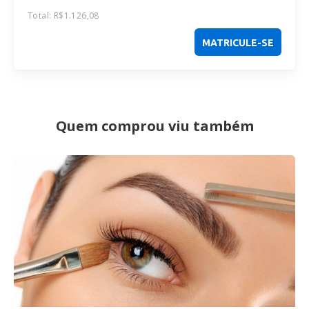
Total:
R$
1.126,08
MATRICULE-SE
Quem comprou viu também