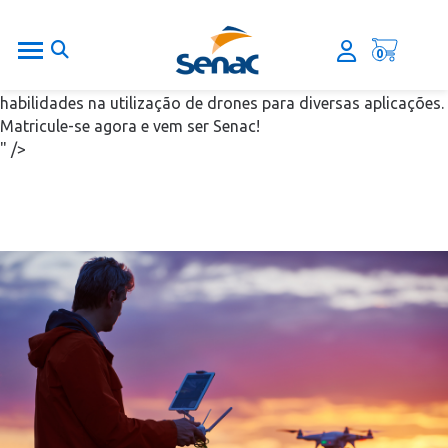
Este curso tem como objetivo aperfeiçoar profissionais na
operação de Drones, atendendo a legislação vigente e às
0
demandas crescentes de setores econômicos. É destinado a
profissionais e entusiastas interessados em adquirir
habilidades na utilização de drones para diversas aplicações.
Matricule-se agora e vem ser Senac!
" />